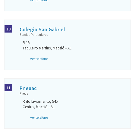
Colegio Sao Gabriel
10
Escolas Particulares
R 15
Tabuleiro Martins, Maceió - AL
ver telefone
Pneuac
11
Pneus
R do Livramento, 545
Centro, Maceió - AL
ver telefone