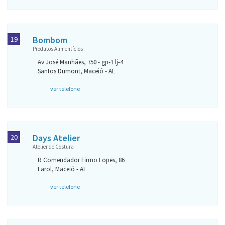
Bombom
19
Produtos Alimentícios
Av José Manhães, 750 - gp-1 lj-4
Santos Dumont, Maceió - AL
ver telefone
Days Atelier
20
Atelier de Costura
R Comendador Firmo Lopes, 86
Farol, Maceió - AL
ver telefone