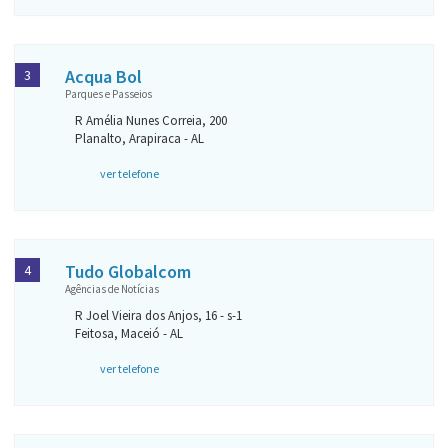
Acqua Bol
3
Parques e Passeios
R Amélia Nunes Correia, 200
Planalto, Arapiraca - AL
ver telefone
Tudo Globalcom
4
Agências de Notícias
R Joel Vieira dos Anjos, 16 - s-1
Feitosa, Maceió - AL
ver telefone