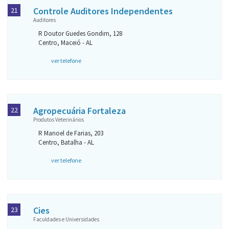
Controle Auditores Independentes
21
Auditores
R Doutor Guedes Gondim, 128
Centro, Maceió - AL
ver telefone
Agropecuária Fortaleza
22
Produtos Veterinários
R Manoel de Farias, 203
Centro, Batalha - AL
ver telefone
Cies
23
Faculdades e Universidades