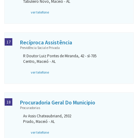
Tabuleiro Novo, Maceió - AL
ver telefone
Recíproca Assistência
17
Previdência Social e Privada
R Doutor Luiz Pontes de Miranda, 42 - sl-705
Centro, Maceió - AL
ver telefone
Procuradoria Geral Do Municipio
18
Procuradorias
Av Assis Chateaubriand, 2932
Prado, Maceió - AL
ver telefone