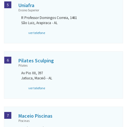
Uniafra
5
Ensino Superior
R Professor Domingos Correia, 1461
São Luiz, Arapiraca - AL
ver telefone
Pilates Sculping
6
Pilates
Av Pio XII, 397
Jatiuca, Maceió - AL
ver telefone
Maceio Piscinas
7
Piscinas