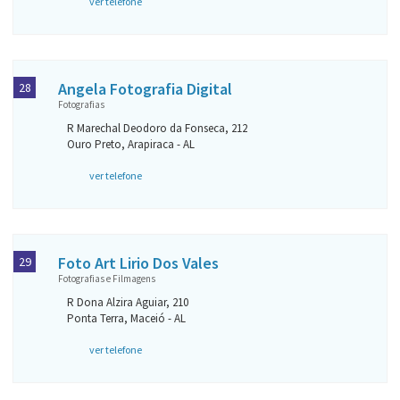
ver telefone
Angela Fotografia Digital
28
Fotografias
R Marechal Deodoro da Fonseca, 212
Ouro Preto, Arapiraca - AL
ver telefone
Foto Art Lirio Dos Vales
29
Fotografias e Filmagens
R Dona Alzira Aguiar, 210
Ponta Terra, Maceió - AL
ver telefone