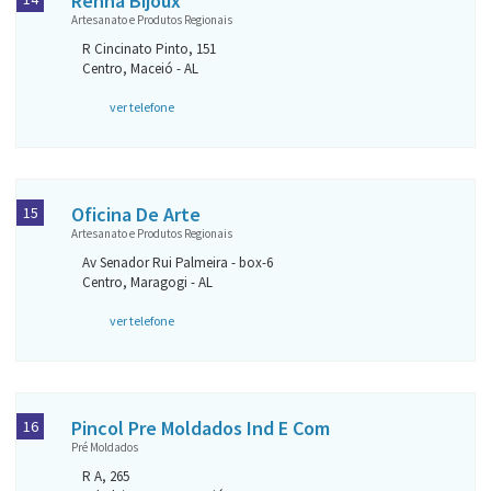
Renna Bijoux
Artesanato e Produtos Regionais
R Cincinato Pinto, 151
Centro, Maceió - AL
ver telefone
Oficina De Arte
15
Artesanato e Produtos Regionais
Av Senador Rui Palmeira - box-6
Centro, Maragogi - AL
ver telefone
Pincol Pre Moldados Ind E Com
16
Pré Moldados
R A, 265