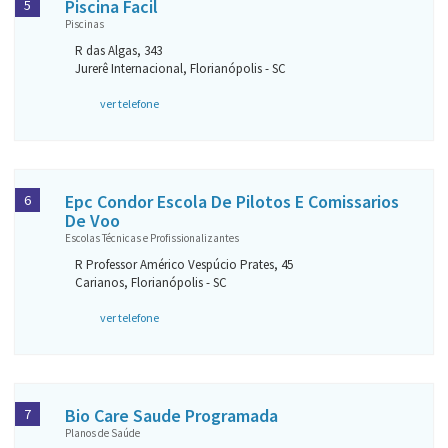
Piscina Facil
5
Piscinas
R das Algas, 343
Jurerê Internacional, Florianópolis - SC
ver telefone
Epc Condor Escola De Pilotos E Comissarios
6
De Voo
Escolas Técnicas e Profissionalizantes
R Professor Américo Vespúcio Prates, 45
Carianos, Florianópolis - SC
ver telefone
Bio Care Saude Programada
7
Planos de Saúde