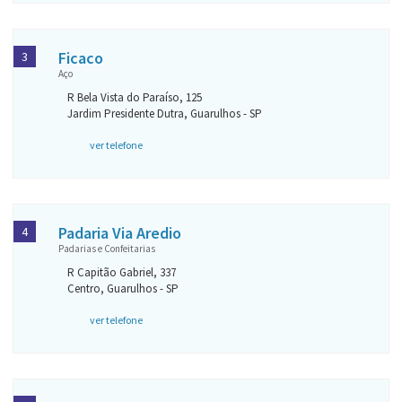
Ficaco
3
Aço
R Bela Vista do Paraíso, 125
Jardim Presidente Dutra, Guarulhos - SP
ver telefone
Padaria Via Aredio
4
Padarias e Confeitarias
R Capitão Gabriel, 337
Centro, Guarulhos - SP
ver telefone