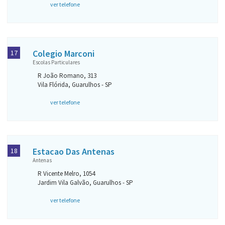
ver telefone
Colegio Marconi
17
Escolas Particulares
R João Romano, 313
Vila Flórida, Guarulhos - SP
ver telefone
Estacao Das Antenas
18
Antenas
R Vicente Melro, 1054
Jardim Vila Galvão, Guarulhos - SP
ver telefone