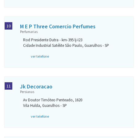
M E P Three Comercio Perfumes
10
Perfumarias
Rod Presidente Dutra - km-395 lj-I23
Cidade Industrial Satélite São Paulo, Guarulhos - SP
ver telefone
Jk Decoracao
11
Persianas
Av Doutor Timóteo Penteado, 1620
Vila Hulda, Guarulhos - SP
ver telefone