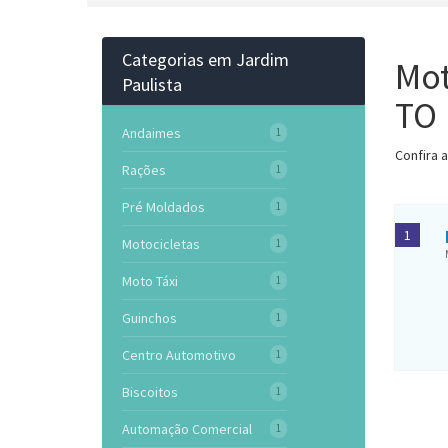
Categorias em Jardim
Mot
Paulista
TO
Andaimes
1
Confira 
Rações
1
Pré Moldados
1
1
Motocicletas
1
Moto Táxi
1
Guinchos
1
Centro Automotivo
1
Biscoitos
1
Automação Comercial
1