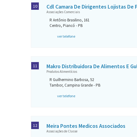
Cdl Camara De Dirigentes Lojistas De 
10
Associações Comerciais
R Antônio Brasilino, 161
Centro, Piancó - PB
ver telefone
Makro Distribuidora De Alimentos E G
11
Produtos Alimentícios
R Guilhermino Barbosa, 52
Tambor, Campina Grande - PB
ver telefone
Meira Pontes Medicos Associados
12
Associações de Classe