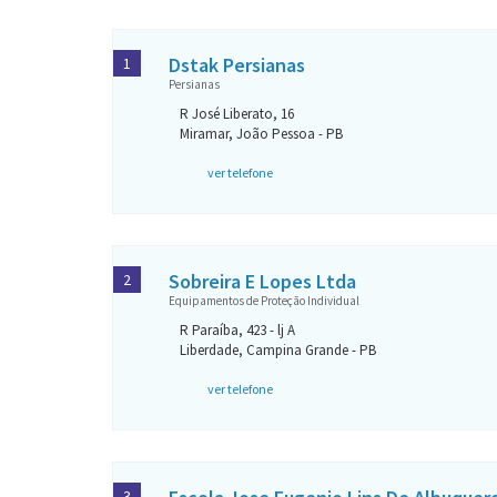
Dstak Persianas
1
Persianas
R José Liberato, 16
Miramar, João Pessoa - PB
ver telefone
Sobreira E Lopes Ltda
2
Equipamentos de Proteção Individual
R Paraíba, 423 - lj A
Liberdade, Campina Grande - PB
ver telefone
3