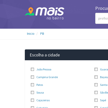
Procu
Inicio
PB
Escolha a cidade
João Pessoa
Guara
Campina Grande
Bayeu
Patos
Santa 
Sousa
São B
Cajazeiras
Sapé
Cabedelo
Catolé