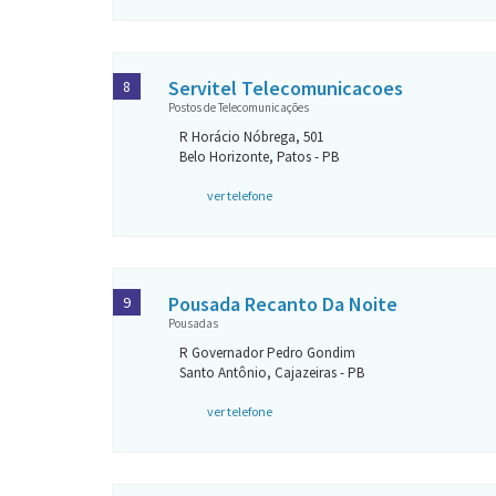
Servitel Telecomunicacoes
8
Postos de Telecomunicações
R Horácio Nóbrega, 501
Belo Horizonte, Patos - PB
ver telefone
Pousada Recanto Da Noite
9
Pousadas
R Governador Pedro Gondim
Santo Antônio, Cajazeiras - PB
ver telefone