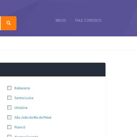
INICIO
FALE CONOSCO
Itabaiana
Santa Luzia
Uiraúna
São João do Rio do Peixe
Piancó
Alagoa Grande