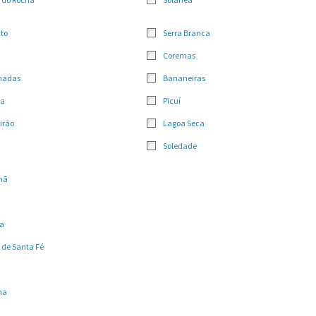
nto
Serra Branca
Coremas
madas
Bananeiras
ra
Picuí
irão
Lagoa Seca
Soledade
mã
a
 de Santa Fé
na