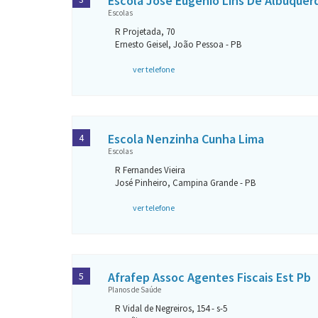
Escola Jose Eugenio Lins De Albuquer
Escolas
R Projetada, 70
Ernesto Geisel, João Pessoa - PB
ver telefone
Escola Nenzinha Cunha Lima
4
Escolas
R Fernandes Vieira
José Pinheiro, Campina Grande - PB
ver telefone
Afrafep Assoc Agentes Fiscais Est Pb
5
Planos de Saúde
R Vidal de Negreiros, 154 - s-5