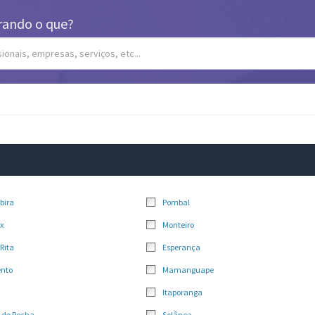
rando o que?
bira
Pombal
x
Monteiro
Rita
Esperança
ento
Mamanguape
Itaporanga
 do Rocha
Solânea