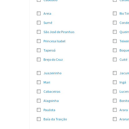
Areia
Rio Ti
Sumé
Conde
São José de Piranhas
Quei
Princesa Isabel
Teixei
Taperoá
Boque
Brejo do Cruz
Cuité
Juazeirinho
Jacu
Mari
Ingá
Cabaceiras
Lucen
Alagoinha
Bonito
Paulista
Arara
Baía da Traição
Araru