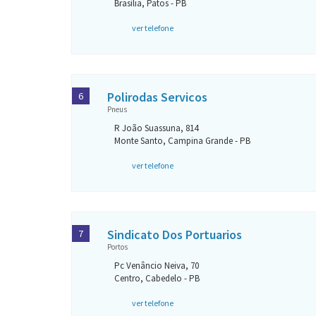
Brasília, Patos - PB
ver telefone
Polirodas Servicos
6
Pneus
R João Suassuna, 814
Monte Santo, Campina Grande - PB
ver telefone
Sindicato Dos Portuarios
7
Portos
Pc Venâncio Neiva, 70
Centro, Cabedelo - PB
ver telefone