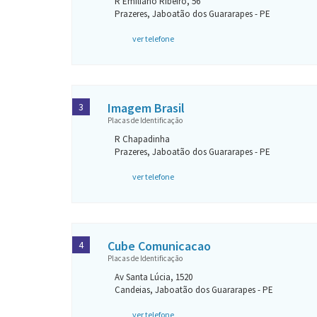
R Emiliano Ribeiro, 56
Prazeres, Jaboatão dos Guararapes - PE
ver telefone
Imagem Brasil
3
Placas de Identificação
R Chapadinha
Prazeres, Jaboatão dos Guararapes - PE
ver telefone
Cube Comunicacao
4
Placas de Identificação
Av Santa Lúcia, 1520
Candeias, Jaboatão dos Guararapes - PE
ver telefone