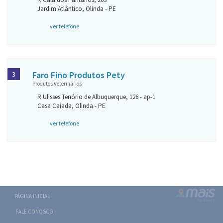
Jardim Atlântico, Olinda - PE
ver telefone
Faro Fino Produtos Pety
3
Produtos Veterinários
R Ulisses Tenório de Albuquerque, 126 - ap-1
Casa Caiada, Olinda - PE
ver telefone
PÁGINA INICIAL
FALE CONOSCO