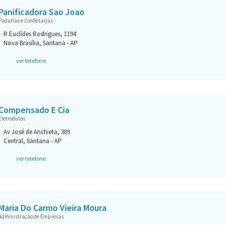
Panificadora Sao Joao
Padarias e Confeitarias
R Euclídes Rodrigues, 1194
Nova Brasília, Santana - AP
ver telefone
Compensado E Cia
Eletrodutos
Av José de Anchieta, 389
Central, Santana - AP
ver telefone
Maria Do Carmo Vieira Moura
Administração de Empresas