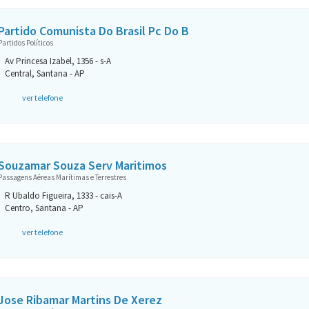
Partido Comunista Do Brasil Pc Do B
Partidos Políticos
Av Princesa Izabel, 1356 - s-A
Central, Santana - AP
ver telefone
Souzamar Souza Serv Maritimos
Passagens Aéreas Marítimas e Terrestres
R Ubaldo Figueira, 1333 - cais-A
Centro, Santana - AP
ver telefone
Jose Ribamar Martins De Xerez