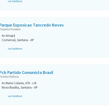
ver telefone
Parque Exposicao Tancredo Neves
Parques e Passeios
Av Amapá
Comercial, Santana - AP
ver telefone
Pcb Partido Comunista Brasil
Partidos Políticos
Av Maria Colares, 670 - c-B
Nova Brasília, Santana - AP
ver telefone