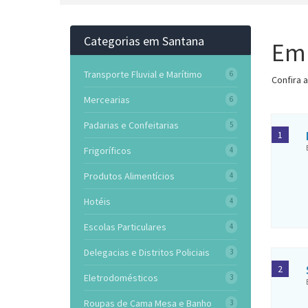
Categorias em Santana
Emp
Transporte Fluvial e Marítimo
6
Confira 
Mercearias
6
Padarias e Confeitarias
5
1
Frigoríficos
4
Produtos Alimentícios
4
Hotéis
4
Escolas Particulares
4
Delegacias e Distritos Policiais
3
2
Eletrodomésticos
3
Roupas de Cama Mesa e Banho
3