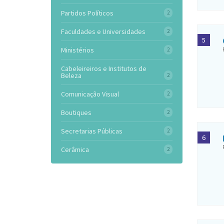
Partidos Políticos
2
Faculdades e Universidades
2
5
Ministérios
2
Cabeleireiros e Institutos de
Beleza
2
Comunicação Visual
2
Boutiques
2
Secretarias Públicas
2
6
Cerâmica
2