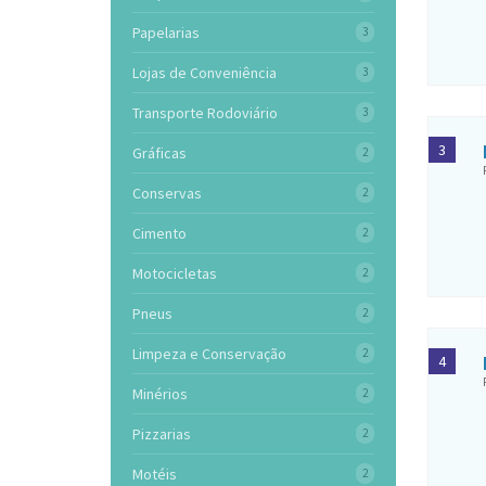
Papelarias
3
Lojas de Conveniência
3
Transporte Rodoviário
3
3
Gráficas
2
Conservas
2
Cimento
2
Motocicletas
2
Pneus
2
Limpeza e Conservação
2
4
Minérios
2
Pizzarias
2
Motéis
2