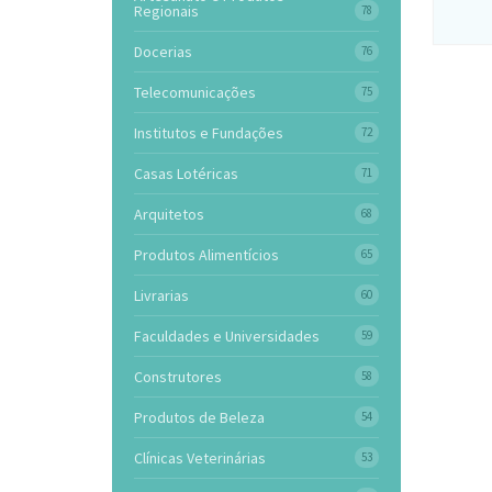
Regionais
78
Docerias
76
Telecomunicações
75
Institutos e Fundações
72
Casas Lotéricas
71
Arquitetos
68
Produtos Alimentícios
65
Livrarias
60
Faculdades e Universidades
59
Construtores
58
Produtos de Beleza
54
Clínicas Veterinárias
53