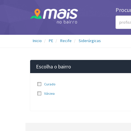
Procu
Inicio
PE
Recife
Siderúrgicas
Escolha o bairro
Curado
Várzea