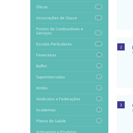
Óticas
120
Associações de Classe
118
Postos de Combustíveis e
Serviços
111
Escolas Particulares
100
2
Financeiras
96
Buffet
95
Supermercados
87
Hotéis
87
Sindicatos e Federações
85
3
Academias
83
Planos de Saúde
82
Artesanato e Produtos