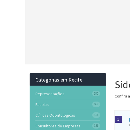
Categorias em Recife
Sid
Representações
180
Confira 
Escolas
162
Clínicas Odontológicas
154
1
Consultores de Empresas
151