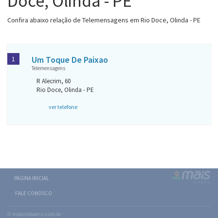
Doce, Olinda - PE
Confira abaixo relação de Telemensagens em Rio Doce, Olinda - PE
Um Toque De Paixao
1
Telemensagens
R Alecrim, 60
Rio Doce, Olinda - PE
ver telefone
PÁGINA INICIAL
FALE CONOSCO
© maisnobairro.com.br