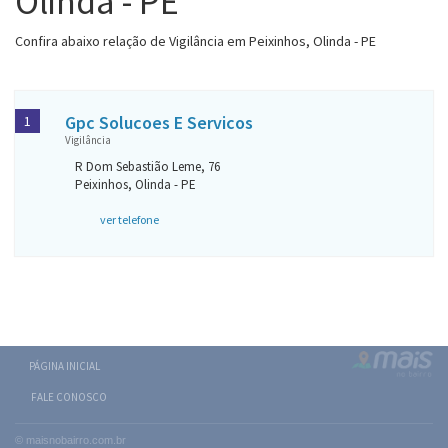
Olinda - PE
Confira abaixo relação de Vigilância em Peixinhos, Olinda - PE
Gpc Solucoes E Servicos
1
Vigilância
R Dom Sebastião Leme, 76
Peixinhos, Olinda - PE
ver telefone
PÁGINA INICIAL
FALE CONOSCO
© maisnobairro.com.br