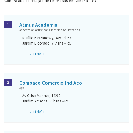
Confira abaixo relação de Empresas em Vilhena - RO
Atmus Academia
1
Academias Artísticas Científicas e Literárias
R Júlio Kzyzanosky, 405 - sl-63
Jardim Eldorado, Vilhena - RO
ver telefone
Compaco Comercio Ind Aco
2
Aço
Av Celso Mazzuti, 14262
Jardim América, Vilhena - RO
ver telefone