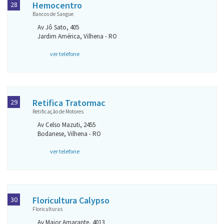
Hemocentro
28
Bancos de Sangue
Av Jô Sato, 405
Jardim América, Vilhena - RO
ver telefone
Retifica Tratormac
29
Retificação de Motores
Av Celso Mazuti, 2455
Bodanese, Vilhena - RO
ver telefone
Floricultura Calypso
30
Floriculturas
Av Major Amarante, 4013