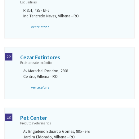
Esquadrias
R 351, 435 - bl-2
Ind Tancredo Neves, Vilhena - RO
ver telefone
Cezar Extintores
22
Extintores de Incêndio
Av Marechal Rondon, 2308
Centro, Vilhena - RO
ver telefone
Pet Center
23
Produtos Veterinários
Av Brigadeiro Eduardo Gomes, 885 - s-B
Jardim Eldorado, Vilhena - RO