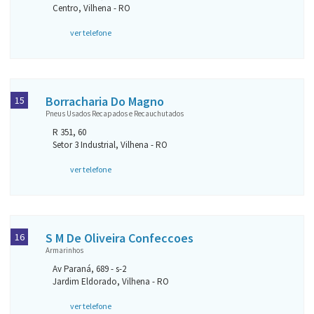
Centro, Vilhena - RO
ver telefone
Borracharia Do Magno
15
Pneus Usados Recapados e Recauchutados
R 351, 60
Setor 3 Industrial, Vilhena - RO
ver telefone
S M De Oliveira Confeccoes
16
Armarinhos
Av Paraná, 689 - s-2
Jardim Eldorado, Vilhena - RO
ver telefone