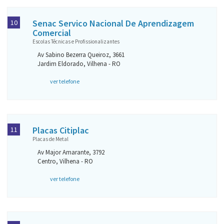
Senac Servico Nacional De Aprendizagem
10
Comercial
Escolas Técnicas e Profissionalizantes
Av Sabino Bezerra Queiroz, 3661
Jardim Eldorado, Vilhena - RO
ver telefone
Placas Citiplac
11
Placas de Metal
Av Major Amarante, 3792
Centro, Vilhena - RO
ver telefone