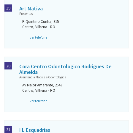
Art Nativa
19
Presentes
R Quintino Cunha, 315
Centro, Vilhena - RO
ver telefone
Cora Centro Odontologico Rodrigues De
20
Almeida
Assistência Médica e Odontológica
Av Major Amarante, 2543
Centro, Vilhena - RO
ver telefone
I L Esquadrias
21