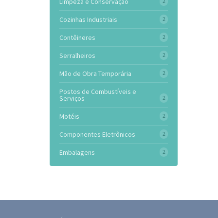
Limpeza e Conservação
2
Cozinhas Industriais
2
Contêineres
2
Serralheiros
2
Mão de Obra Temporária
2
Postos de Combustíveis e
Serviços
2
Motéis
2
Componentes Eletrônicos
2
Embalagens
2