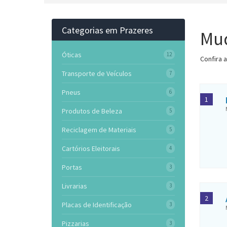
Categorias em Prazeres
Mud
Óticas
12
Confira 
Transporte de Veículos
7
Pneus
6
1
Produtos de Beleza
5
Reciclagem de Materiais
5
Cartórios Eleitorais
4
Portas
3
Livrarias
3
2
Placas de Identificação
3
Pizzarias
3