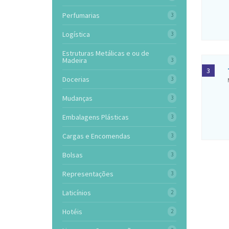
Perfumarias
3
Logística
3
Estruturas Metálicas e ou de
Madeira
3
3
Docerias
3
Mudanças
3
Embalagens Plásticas
3
Cargas e Encomendas
3
Bolsas
3
Representações
3
Laticínios
2
Hotéis
2